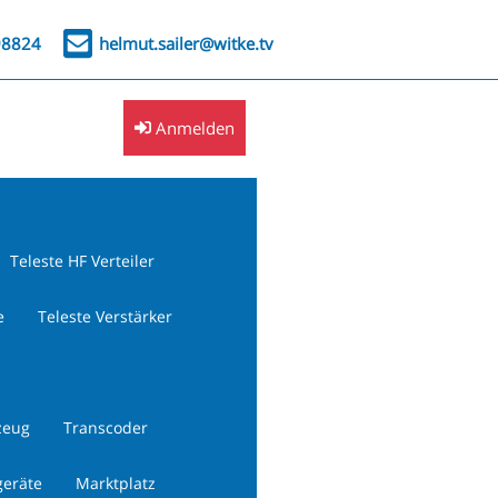
98824
helmut.sailer@witke.tv
Anmelden
Teleste HF Verteiler
e
Teleste Verstärker
zeug
Transcoder
geräte
Marktplatz