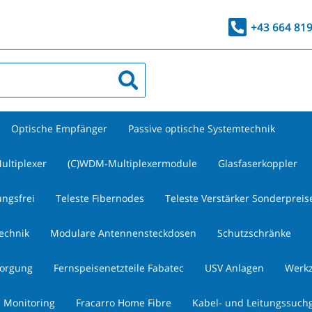
+43 664 81
Optische Empfänger
Passive optische Systemtechnik
ultiplexer
(C)WDM-Multiplexermodule
Glasfaserkoppler
ungsfrei
Teleste Fibernodes
Teleste Verstärker Sonderpreis
technik
Modulare Antennensteckdosen
Schutzschränke
sorgung
Fernspeisenetzteile Fabatec
USV Anlagen
Werk
 Monitoring
Fracarro Home Fibre
Kabel- und Leitungssuch