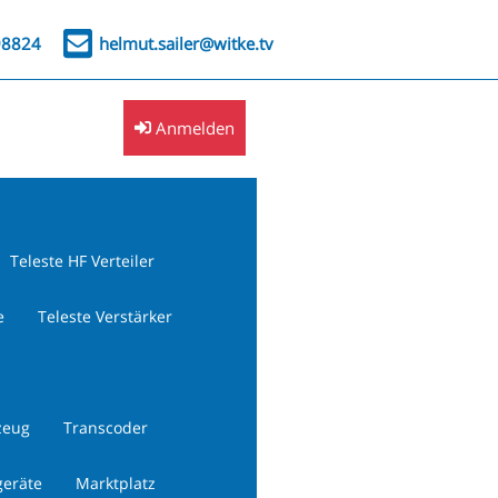
98824
helmut.sailer@witke.tv
Anmelden
Teleste HF Verteiler
e
Teleste Verstärker
zeug
Transcoder
geräte
Marktplatz