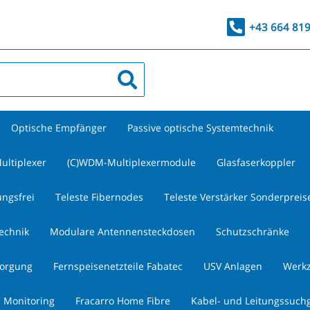
+43 664 81
Optische Empfänger
Passive optische Systemtechnik
ultiplexer
(C)WDM-Multiplexermodule
Glasfaserkoppler
ungsfrei
Teleste Fibernodes
Teleste Verstärker Sonderpreis
technik
Modulare Antennensteckdosen
Schutzschränke
sorgung
Fernspeisenetzteile Fabatec
USV Anlagen
Werk
 Monitoring
Fracarro Home Fibre
Kabel- und Leitungssuch